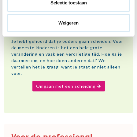
Selectie toestaan
Gaan jouw ouders uit
Weigeren
elkaar?
Je hebt gehoord dat je ouders gaan scheiden. Voor
de meeste kinderen is het een hele grote
verandering en vaak een verdrietige tijd. Hoe ga je
daarmee om, en hoe doen anderen dat? We
vertellen het je graag, want je staat er niet alleen
voor.
Omgaan met een scheiding