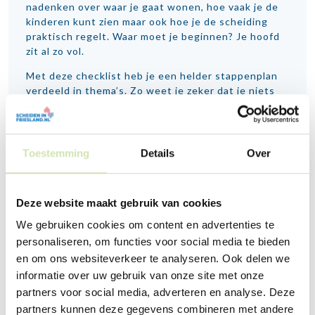
nadenken over waar je gaat wonen, hoe vaak je de
kinderen kunt zien maar ook hoe je de scheiding
praktisch regelt. Waar moet je beginnen? Je hoofd
zit al zo vol.
Met deze checklist heb je een helder stappenplan
verdeeld in thema’s. Zo weet je zeker dat je niets
vergeet en krijg je iets meer overzicht.
Checklist scheiding regelen
Toestemming
Details
Over
❝
Deze website maakt gebruik van cookies
Er gebeurt zoveel dat je niet weet waar
We gebruiken cookies om content en advertenties te
je moet beginnen. Een checklist geeft
houvast in een turbulente tijd waarin er
personaliseren, om functies voor social media te bieden
heel veel op je afkomt.
en om ons websiteverkeer te analyseren. Ook delen we
❞
informatie over uw gebruik van onze site met onze
partners voor social media, adverteren en analyse. Deze
partners kunnen deze gegevens combineren met andere