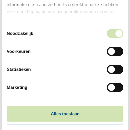
informatie die u aan ze heeft verstrekt of die ze hebben
Alex
Vader van Cees
verzameld op basis van uw gebruik van hun services.
Toestemmingsselectie
Noodzakelijk
Voorkeuren
Statistieken
❝
Mijn ouders gaan scheiden en ik vind dit
heel lastig. Gelukkig kan ik goed praten
Marketing
met mijn vriendin. Dat lucht op.
❞
Alles toestaan
Sofie