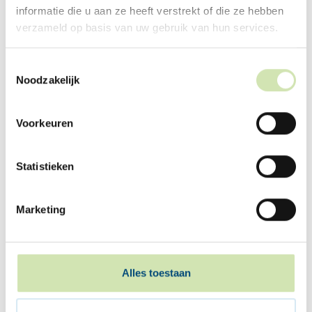
informatie die u aan ze heeft verstrekt of die ze hebben
Alex
Vader van Cees
verzameld op basis van uw gebruik van hun services.
Toestemmingsselectie
Noodzakelijk
Voorkeuren
Statistieken
❝
Mijn ouders gaan scheiden en ik vind dit
heel lastig. Gelukkig kan ik goed praten
Marketing
met mijn vriendin. Dat lucht op.
❞
Alles toestaan
Sofie