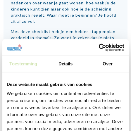
nadenken over waar je gaat wonen, hoe vaak je de
kinderen kunt zien maar ook hoe je de scheiding
praktisch regelt. Waar moet je beginnen? Je hoofd
zit al zo vol.
Met deze checklist heb je een helder stappenplan
verdeeld in thema’s. Zo weet je zeker dat je niets
vergeet en krijg je iets meer overzicht.
Checklist scheiding regelen
Toestemming
Details
Over
❝
Deze website maakt gebruik van cookies
Er gebeurt zoveel dat je niet weet waar
We gebruiken cookies om content en advertenties te
je moet beginnen. Een checklist geeft
houvast in een turbulente tijd waarin er
personaliseren, om functies voor social media te bieden
heel veel op je afkomt.
en om ons websiteverkeer te analyseren. Ook delen we
❞
informatie over uw gebruik van onze site met onze
partners voor social media, adverteren en analyse. Deze
partners kunnen deze gegevens combineren met andere