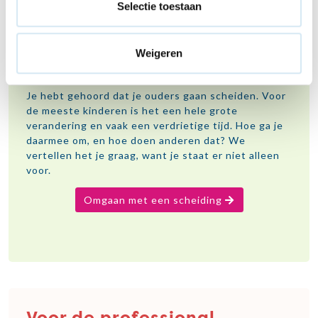
Selectie toestaan
Gaan jouw ouders uit
Weigeren
elkaar?
Je hebt gehoord dat je ouders gaan scheiden. Voor
de meeste kinderen is het een hele grote
verandering en vaak een verdrietige tijd. Hoe ga je
daarmee om, en hoe doen anderen dat? We
vertellen het je graag, want je staat er niet alleen
voor.
Omgaan met een scheiding