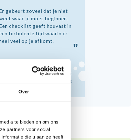
Er gebeurt zoveel dat je niet
weet waar je moet beginnen.
Een checklist geeft houvast in
een turbulente tijd waarin er
heel veel op je afkomt.
❞
Alex
Vader van Cees
Over
 media te bieden en om ons
ze partners voor social
nformatie die u aan ze heeft