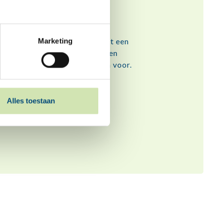
it elkaar?
Voor de meeste kinderen is het een
Marketing
e tijd. Hoe ga je daarmee om, en
, want je staat er niet alleen voor.
Alles toestaan