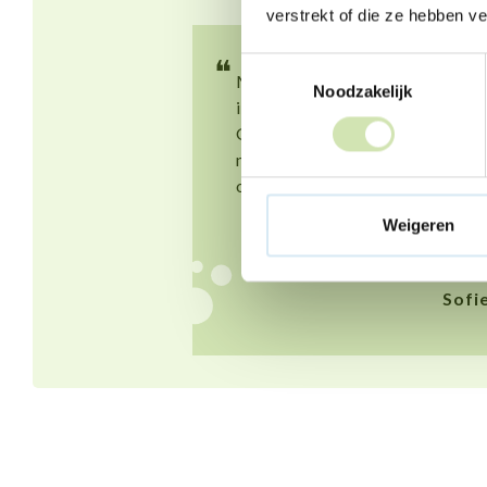
verstrekt of die ze hebben v
❝
Toestemmingsselectie
Mijn ouders gaan scheiden en
Noodzakelijk
ik vind dit heel lastig.
Gelukkig kan ik goed praten
met mijn vriendin. Dat lucht
op.
Weigeren
Sofi