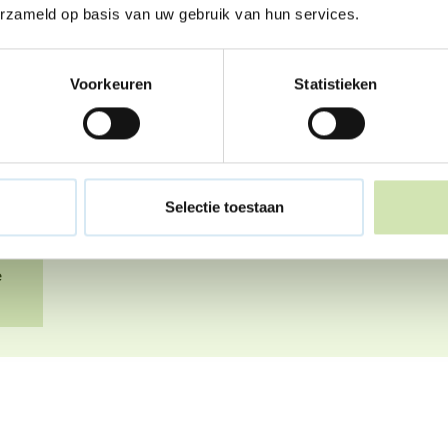
erzameld op basis van uw gebruik van hun services.
Gaan jouw ouders u
Je hebt gehoord dat je ouders gaan scheiden. 
Voorkeuren
Statistieken
hele grote verandering en vaak een verdrietig
hoe doen anderen dat? We vertellen het je graag
Omgaan met een scheiding
❞
Selectie toestaan
e