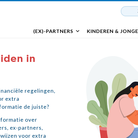
(EX)-PARTNERS
KINDEREN & JONG
iden in
financiële regelingen,
r extra
formatie de juiste?
nformatie over
ers, ex-partners,
wijzen voor extra