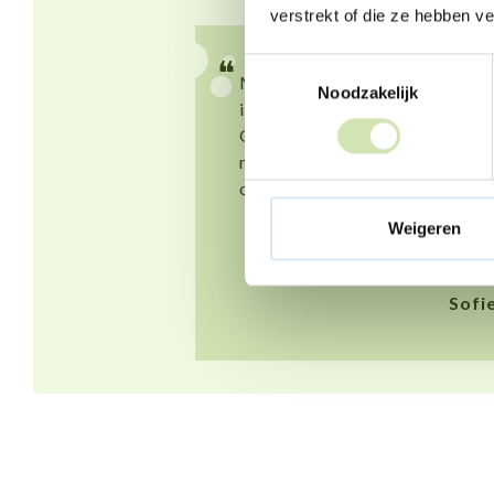
verstrekt of die ze hebben v
❝
Toestemmingsselectie
Mijn ouders gaan scheiden en
Noodzakelijk
ik vind dit heel lastig.
Gelukkig kan ik goed praten
met mijn vriendin. Dat lucht
op.
Weigeren
Sofi