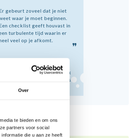
Er gebeurt zoveel dat je niet
weet waar je moet beginnen.
Een checklist geeft houvast in
een turbulente tijd waarin er
heel veel op je afkomt.
❞
Alex
Vader van Cees
Over
 media te bieden en om ons
ze partners voor social
nformatie die u aan ze heeft