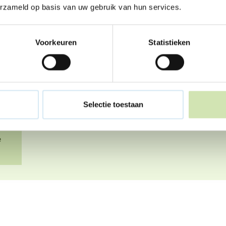
erzameld op basis van uw gebruik van hun services.
Gaan jouw ouders u
Je hebt gehoord dat je ouders gaan scheiden. 
Voorkeuren
Statistieken
hele grote verandering en vaak een verdrietig
hoe doen anderen dat? We vertellen het je graag
Omgaan met een scheiding
❞
Selectie toestaan
e