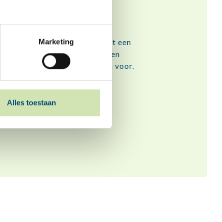
it elkaar?
Voor de meeste kinderen is het een
Marketing
e tijd. Hoe ga je daarmee om, en
, want je staat er niet alleen voor.
Alles toestaan