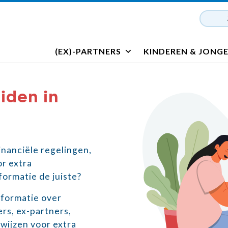
(EX)-PARTNERS
KINDEREN & JONG
iden in
financiële regelingen,
r extra
formatie de juiste?
nformatie over
ers, ex-partners,
wijzen voor extra