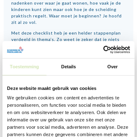
nadenken over waar je gaat wonen, hoe vaak je de
kinderen kunt zien maar ook hoe je de scheiding
praktisch regelt. Waar moet je beginnen? Je hoofd
zit al zo vol.
Met deze checklist heb je een helder stappenplan
verdeeld in thema’s. Zo weet je zeker dat je niets
vergeet en krijg je iets meer overzicht.
Checklist scheiding regelen
Toestemming
Details
Over
❝
Deze website maakt gebruik van cookies
Er gebeurt zoveel dat je niet weet waar
We gebruiken cookies om content en advertenties te
je moet beginnen. Een checklist geeft
houvast in een turbulente tijd waarin er
personaliseren, om functies voor social media te bieden
heel veel op je afkomt.
en om ons websiteverkeer te analyseren. Ook delen we
❞
informatie over uw gebruik van onze site met onze
partners voor social media, adverteren en analyse. Deze
partners kunnen deze gegevens combineren met andere