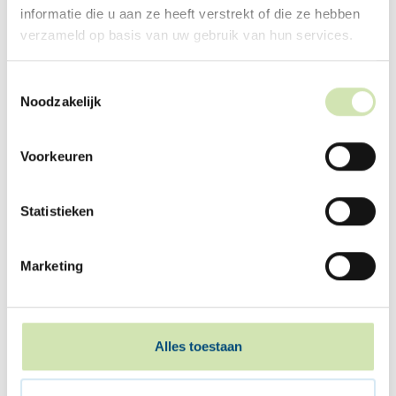
informatie die u aan ze heeft verstrekt of die ze hebben
Alex
Vader van Cees
verzameld op basis van uw gebruik van hun services.
Toestemmingsselectie
Noodzakelijk
Voorkeuren
Statistieken
❝
Mijn ouders gaan scheiden en ik vind dit
heel lastig. Gelukkig kan ik goed praten
Marketing
met mijn vriendin. Dat lucht op.
❞
Alles toestaan
Sofie