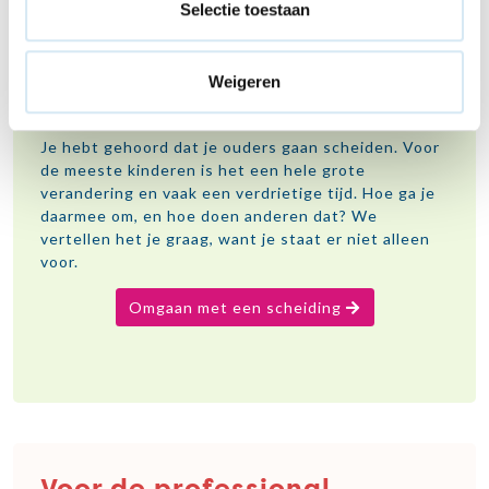
Selectie toestaan
Gaan jouw ouders uit
Weigeren
elkaar?
Je hebt gehoord dat je ouders gaan scheiden. Voor
de meeste kinderen is het een hele grote
verandering en vaak een verdrietige tijd. Hoe ga je
daarmee om, en hoe doen anderen dat? We
vertellen het je graag, want je staat er niet alleen
voor.
Omgaan met een scheiding