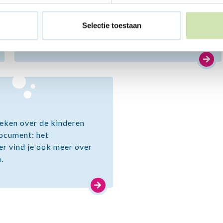
Moet je je huis uit? Kun je blijven huren,
kopen of moet het anders? Vind meer
Selectie toestaan
duidelijkheid.
preken over de kinderen
ocument: het
er vind je ook meer over
.