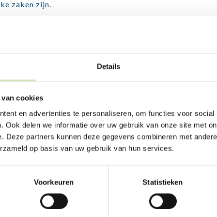
ke zaken zijn.
Details
FINANCIËN
We duiken in de financiën. Van alimentatie tot
 van cookies
bankzaken en van toeslagen tot en met
ent en advertenties te personaliseren, om functies voor social
pensioen.
. Ook delen we informatie over uw gebruik van onze site met on
e. Deze partners kunnen deze gegevens combineren met andere i
erzameld op basis van uw gebruik van hun services.
Voorkeuren
Statistieken
WONEN