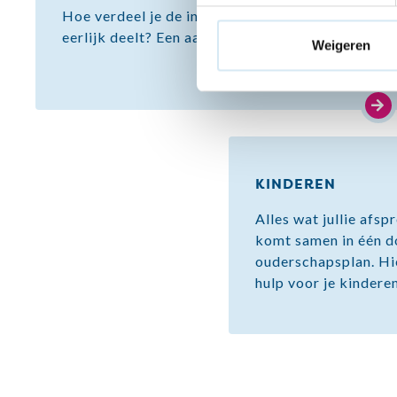
Hoe verdeel je de inboedel en zorg je dat je
eerlijk deelt? Een aantal tips en handige sites.
Weigeren
KINDEREN
Alles wat jullie afs
komt samen in één d
ouderschapsplan. Hi
hulp voor je kinderen