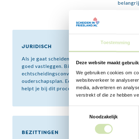
belangrij
Toestemming
JURIDISCH
Als je gaat scheiden moet je een aantal dingen
Deze website maakt gebruik
goed vastleggen. Bijvoorbeeld in een
We gebruiken cookies om cont
echtscheidingsconvenant en
websiteverkeer te analyseren
ouderschapsplan. Een mediator of advocaat
media, adverteren en analys
helpt je bij dit proces.
verstrekt of die ze hebben v
Toestemmingsselectie
Noodzakelijk
BEZITTINGEN