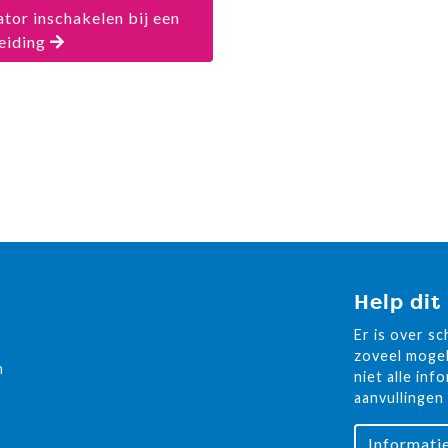
tor inschakelen bij een
eiding
Help dit
Er is over s
zoveel mogel
n
niet alle inf
aanvullingen
Informati