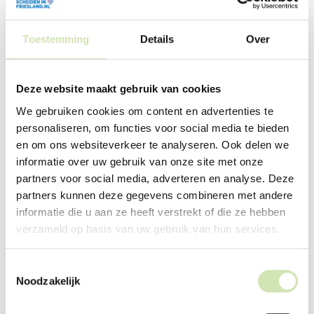
Boek met
Toestemming
Details
Over
ervaringsverhalen
Villa Pinedo heeft ook een boek als buddy die jou
Deze website maakt gebruik van cookies
de weg wijst. In het boek ‘Je hoeft het niet alleen
te doen’ staan allemaal echte verhalen van andere
We gebruiken cookies om content en advertenties te
kinderen met gescheiden ouders. De een moet
personaliseren, om functies voor social media te bieden
verhuizen, bij de ander praten de ouders (even) niet
en om ons websiteverkeer te analyseren. Ook delen we
meer of maken ze juist veel ruzie. Het boek gaat
informatie over uw gebruik van onze site met onze
over wat jij voelt en meemaakt.
partners voor social media, adverteren en analyse. Deze
Wil je het boek ‘Je hoeft het niet alleen te doen’
partners kunnen deze gegevens combineren met andere
bestellen of wil je meer weten?
informatie die u aan ze heeft verstrekt of die ze hebben
verzameld op basis van uw gebruik van hun services.
Lees meer over dit boek
Toestemmingsselectie
Noodzakelijk