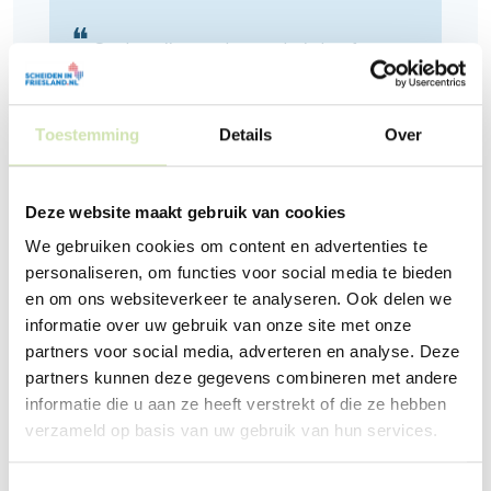
❝
Omdat mijn moeder ons huis heeft
kunnen houden, heb ik nu nog steeds
mijn eigen vertrouwde slaapkamer. Dat
vind ik heel fijn!
❞
Toestemming
Details
Over
Deze website maakt gebruik van cookies
Danny
We gebruiken cookies om content en advertenties te
9 jaar
personaliseren, om functies voor social media te bieden
en om ons websiteverkeer te analyseren. Ook delen we
informatie over uw gebruik van onze site met onze
partners voor social media, adverteren en analyse. Deze
Blijven wonen in de
partners kunnen deze gegevens combineren met andere
koopwoning
informatie die u aan ze heeft verstrekt of die ze hebben
verzameld op basis van uw gebruik van hun services.
Als het huis van jullie samen is en een van jullie er
blijft wonen na de scheiding, kan het zo zijn dat
de ander uitgekocht moet worden. Om te
Toestemmingsselectie