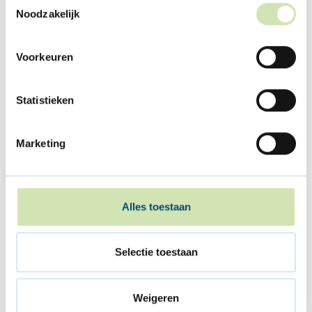
berekenen of dat het geval is, kun je je huis laten
Noodzakelijk
taxeren. Als je weet wat het huis waard is, kun je
kijken of de waarde hoger is dan de hypotheek.
Als dit zo is, dan is er overwaarde. En dat
Voorkeuren
betekent dat degene die er blijft wonen de ander
uit moet kopen. Meestal gaat het dan om de helft
van de overwaarde.
Statistieken
Het kan ook zijn dat de taxatiewaarde lager is dan
de hypotheek. In dat geval moet de helft van de
Marketing
restschuld worden betaald om de ander uit te
kopen.
Doe dit alles wel in overleg met je
hypotheekverstrekker. Als jij er alleen blijft
Alles toestaan
wonen, komt de hypotheek op jouw naam. Dan
neem je de hypotheek dus over na de scheiding.
Dit moet de hypotheekverstrekker goedkeuren.
Selectie toestaan
Hij of zij kijkt dan ook of je het alleen kunt en mag
betalen.
Weigeren