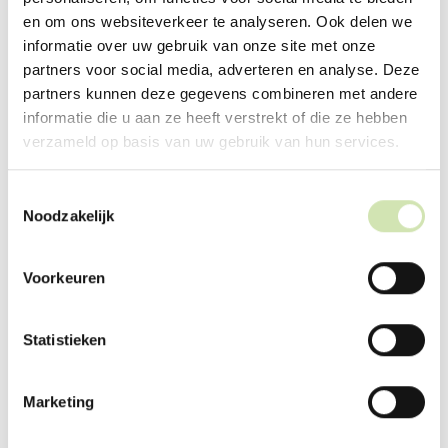
en om ons websiteverkeer te analyseren. Ook delen we
informatie over uw gebruik van onze site met onze
Afspraken over jullie kinderen
partners voor social media, adverteren en analyse. Deze
komen in een ouderschapsplan
partners kunnen deze gegevens combineren met andere
informatie die u aan ze heeft verstrekt of die ze hebben
Hebben jullie kinderen? Dan is het verplicht een
verzameld op basis van uw gebruik van hun services.
ouderschapsplan op te stellen. Hierin maken jullie, het
liefst in overleg met de kinderen, afspraken over de
kinderen. Bijvoorbeeld over waar ze gaan wonen, hoe jullie
Toestemmingsselectie
omgaan met zakgeld en andere praktische zaken en hoe de
Noodzakelijk
kosten voor de kinderen worden verdeeld. Belangrijke
keuzes die veel invloed kunnen hebben op het leven van
jullie kinderen. Probeer hen daarom hierbij centraal te
Voorkeuren
zetten en waar het kan te betrekken in de keuzes.
Het opstellen van een ouderschapsplan
Statistieken
Marketing