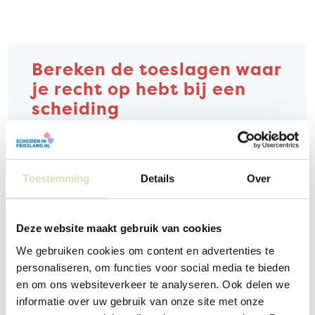
Bereken de toeslagen waar
je recht op hebt bij een
scheiding
Op sommige toeslagen heb je pas recht als je
scheiding is ingediend én als jullie op dat moment
gescheiden van elkaar leven. Dit geldt
bijvoorbeeld voor zorgtoeslag,
Toestemming
Details
Over
kinderopvangtoeslag en verhoging van het
kindgebonden budget. Om wijzigingen door te
voeren in je toeslagen, kun je inloggen bij de
Deze website maakt gebruik van cookies
Belastingdienst. Er zijn ook tools om te
We gebruiken cookies om content en advertenties te
berekenen op welke toeslagen jij recht hebt,
zoals bij de Belastingdienst.
personaliseren, om functies voor social media te bieden
en om ons websiteverkeer te analyseren. Ook delen we
Toeslagen berekenen
informatie over uw gebruik van onze site met onze