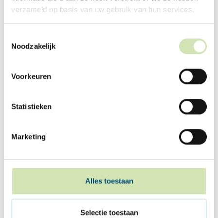
verzameld op basis van uw gebruik van hun services.
De gevolgen van een scheiding
voor de kinderen
Toestemmingsselectie
De gevolgen van een scheiding verschillen per
Noodzakelijk
leeftijdscategorie. Het Nederlands Jeugdinstituut
zette veelvoorkomende gevolgen per leeftijd op
een rij.
Voorkeuren
De gevolgen per leeftijdscategorie
Statistieken
Marketing
Alles toestaan
Selectie toestaan