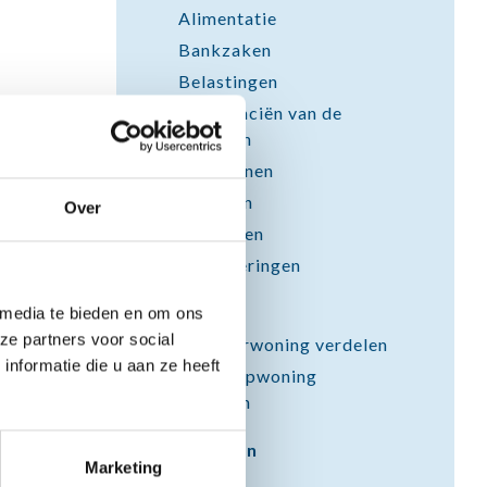
Alimentatie
Bankzaken
Belastingen
De financiën van de
kinderen
Pensioenen
Schulden
Over
Toeslagen
Verzekeringen
Woning
 media te bieden en om ons
ze partners voor social
Een huurwoning verdelen
nformatie die u aan ze heeft
Een koopwoning
verdelen
Bezittingen
Marketing
Juridisch