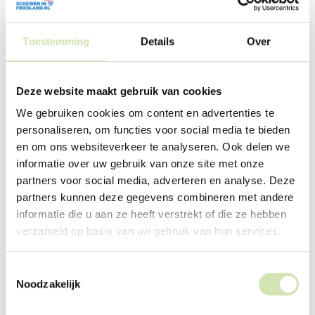
kind. De informatie op deze website geeft je daarnaast
meer inzicht in hoe je tijdens een scheiding met je emoties
en de emoties van je kinderen om kunt gaan.
Toestemming
Details
Over
Deze website maakt gebruik van cookies
We gebruiken cookies om content en advertenties te
personaliseren, om functies voor social media te bieden
en om ons websiteverkeer te analyseren. Ook delen we
informatie over uw gebruik van onze site met onze
partners voor social media, adverteren en analyse. Deze
partners kunnen deze gegevens combineren met andere
Mis je informatie? Help het
platform aanvullen
informatie die u aan ze heeft verstrekt of die ze hebben
verzameld op basis van uw gebruik van hun services.
Om dit platform zo compleet mogelijk te maken,
worden tips en suggesties voor aanvullende
informatie erg gewaardeerd.
Toestemmingsselectie
Noodzakelijk
Help het platform aanvullen