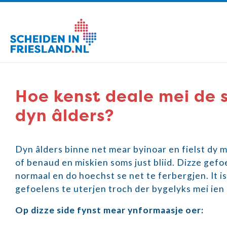
Hoe kenst deale mei de 
dyn âlders?
Dyn âlders binne net mear byinoar en fielst dy mis
of benaud en miskien soms just bliid. Dizze gefo
normaal en do hoechst se net te ferbergjen. It i
gefoelens te uterjen troch der bygelyks mei ien 
Op dizze side fynst mear ynformaasje oer: