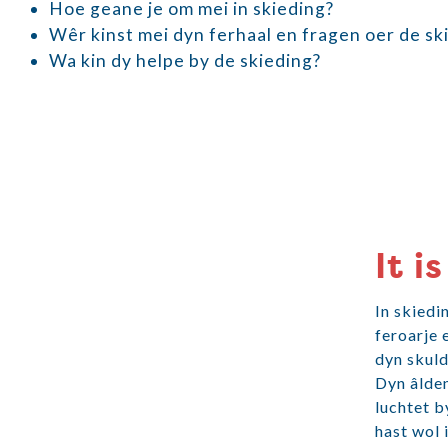
Hoe geane je om mei in skieding?
Wêr kinst mei dyn ferhaal en fragen oer de sk
Wa kin dy helpe by de skieding?
It i
In skiedi
feroarje e
dyn skuld
Dyn âlden
luchtet b
hast wol 