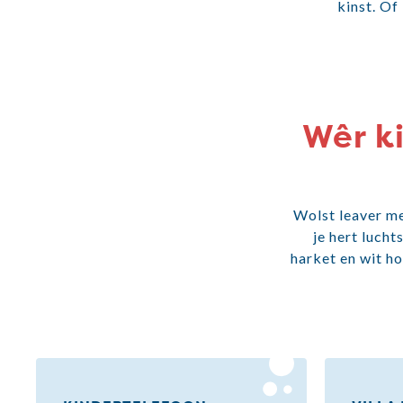
kinst. Of
Wêr ki
Wolst leaver mei
je hert lucht
harket en wit ho