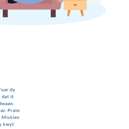
foar dy
 dat it
 dwaan.
oar. Prate
? Miskien
by kwyt