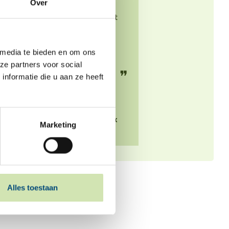
Over
sitten bliuwe. Dat ik it dalik
sizze kin en alles kwyt kin wat
my dwers sit oer de skieding,
en ek oer oare dingen. Ik fyn
 media te bieden en om ons
it fijn dat ik myn Buddy
ze partners voor social
dêrfoar ha.
❞
nformatie die u aan ze heeft
Alex
Marketing
Alles toestaan