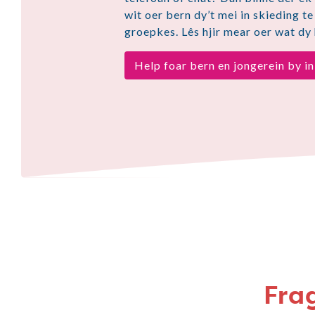
wit oer bern dy’t mei in skieding te
groepkes. Lês hjir mear oer wat dy 
Help foar bern en jongerein by i
Fra