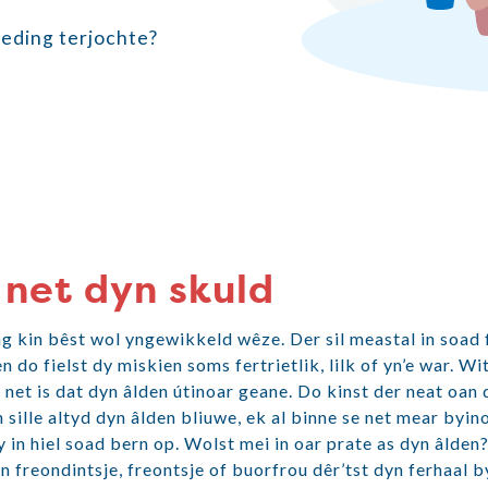
ieding terjochte?
s net dyn skuld
ng kin bêst wol yngewikkeld wêze. Der sil meastal in soad 
n do fielst dy miskien soms fertrietlik, lilk of yn’e war. Wit
 net is dat dyn âlden útinoar geane. Do kinst der neat oan
 sille altyd dyn âlden bliuwe, ek al binne se net mear byin
y in hiel soad bern op. Wolst mei in oar prate as dyn âlden
in freondintsje, freontsje of buorfrou dêr’tst dyn ferhaal 