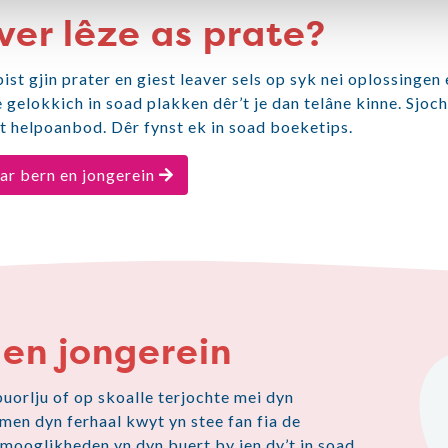
ver lêze as prate?
ist gjin prater en giest leaver sels op syk nei oplossingen 
 gelokkich in soad plakken dêr’t je dan telâne kinne. Sjoch
it helpoanbod. Dêr fynst ek in soad boeketips.
ar bern en jongerein
 en jongerein
buorlju of op skoalle terjochte mei dyn
men dyn ferhaal kwyt yn stee fan fia de
 mooglikheden yn dyn buert by ien dy’t in soad