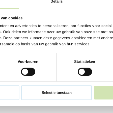
en hjit in Buddy. Je krije in eigen Buddy en je
Details
t of gewoan efkes prate oer je dei. De buddy
n fan in Buddy kostet neat en hast der gjin
 van cookies
ch.
ent en advertenties te personaliseren, om functies voor social
. Ook delen we informatie over uw gebruik van onze site met on
e. Deze partners kunnen deze gegevens combineren met andere i
erzameld op basis van uw gebruik van hun services.
Voorkeuren
Statistieken
Selectie toestaan