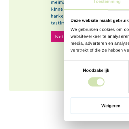
meimakke hat op dyn leeftyd. Sa ‘ ni
Toestemming
kinne by him of har je ferhaal kwy
harket graach nei dy. It oanfreegje
Deze website maakt gebruik
tastimming fan dyn âlden foar nedi
We gebruiken cookies om cont
Nei it Buddyprogramma
websiteverkeer te analyseren
media, adverteren en analys
verstrekt of die ze hebben v
Toestemmingsselectie
Noodzakelijk
Weigeren