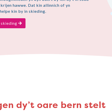
 krijen hawwe. Dat kin allinnich of yn
helpe kin by in skieding.
n skieding
gen dy’t oare bern stelt