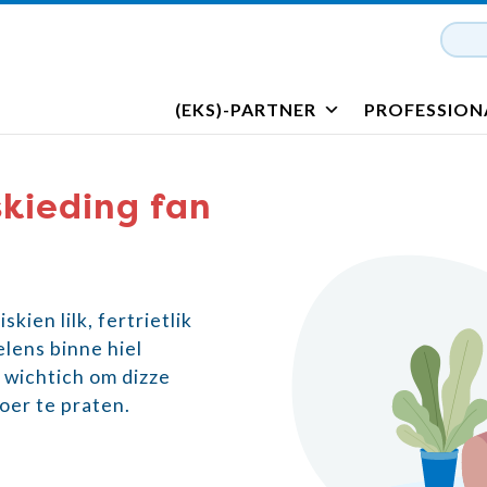
(EKS)-PARTNER
PROFESSION
skieding fan
kien lilk, fertrietlik
elens binne hiel
s wichtich om dizze
oer te praten.