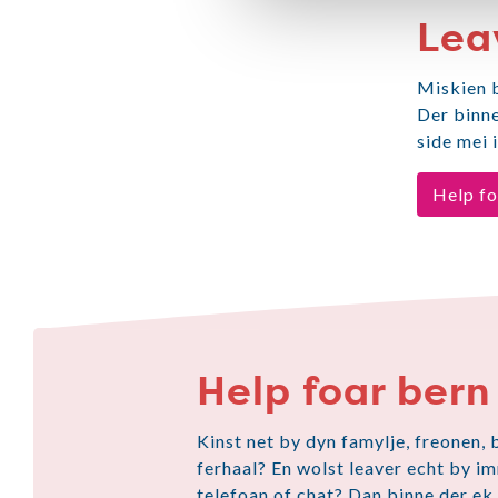
Lea
Miskien b
Der binne
side mei 
Help fo
Help foar bern
Kinst net by dyn famylje, freonen, 
ferhaal? En wolst leaver echt by im
telefoan of chat? Dan binne der ek