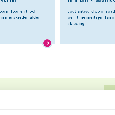
 PINEDO
DE KINDEROMBUDS
foarm foar en troch
Jout antwurd op in soad
in mei skieden âlden.
oer it meimeitsjen fan i
skieding
❝
raat mei in buddy
nedo mei ien chatte dy’t ek in skieding