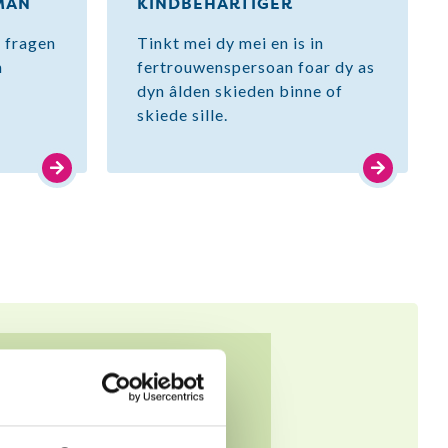
MAN
KINDBEHARTIGER
 fragen
Tinkt mei dy mei en is in
n
fertrouwenspersoan foar dy as
dyn âlden skieden binne of
skiede sille.
Myn buddy soarget derfoar
dat ik rêstiger bin en net mei
stomme dingen yn ‘e holle