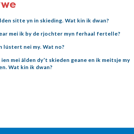
wwe
den sitte yn in skieding. Wat kin ik dwan?
ar mei ik by de rjochter myn ferhaal fertelle?
n lústert nei my. Wat no?
 ien mei âlden dy’t skieden geane en ik meitsje my
en. Wat kin ik dwan?