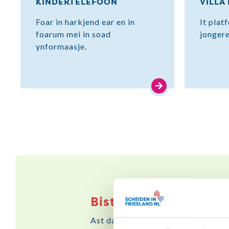
KINDERTELEFOON
VILLA
Foar in harkjend ear en in
It plat
foarum mei in soad
jongere
ynformaasje.
Bist net allinnich, p
Ast dat wolst, dan kinst by Villa Pi