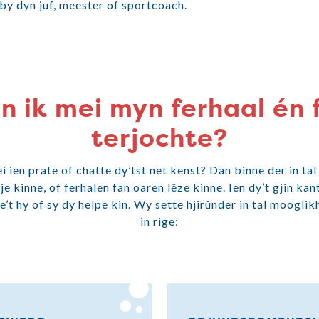
 by dyn juf, meester of sportcoach.
n ik mei myn ferhaal én
terjochte?
 ien prate of chatte dy’tst net kenst? Dan binne der in tal
sje kinne, of ferhalen fan oaren lêze kinne. Ien dy’t gjin kant
e’t hy of sy dy helpe kin. Wy sette hjirûnder in tal moogli
in rige: