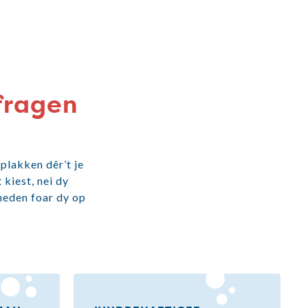
 fragen
 plakken dêr’t je
 kiest, nei dy
kheden foar dy op