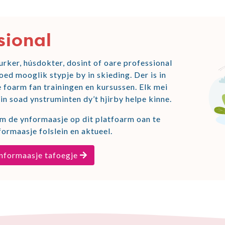
sional
ker, húsdokter, dosint of oare professional
ed mooglik stypje by in skieding. Der is in
 foarm fan trainingen en kursussen. Elk mei
in soad ynstruminten dy’t hjirby helpe kinne.
om de ynformaasje op dit platfoarm oan te
formaasje folslein en aktueel.
nformaasje tafoegje