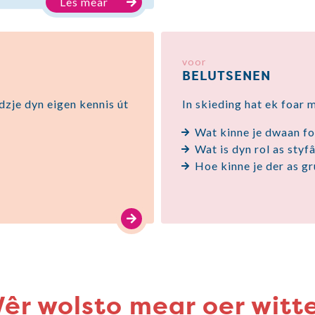
Lês mear
voor
BELUTSENEN
idzje dyn eigen kennis út
In skieding hat ek foar
Wat kinne je dwaan fo
Wat is dyn rol as styf
Hoe kinne je der as gr
êr wolsto mear oer witt