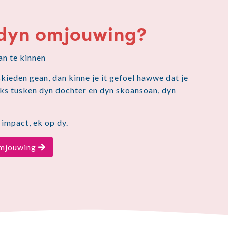
 dyn omjouwing?
an te kinnen
ieden gean, dan kinne je it gefoel hawwe dat je
yks tusken dyn dochter en dyn skoansoan, dyn
 impact, ek op dy.
omjouwing