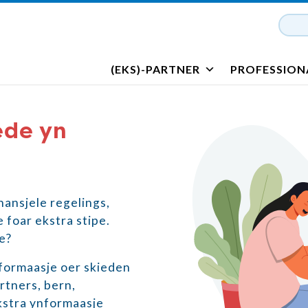
(EKS)-PARTNER
PROFESSION
ede yn
inansjele regelings,
 foar ekstra stipe.
e?
formaasje oer skieden
rtners, bern,
kstra ynformaasje