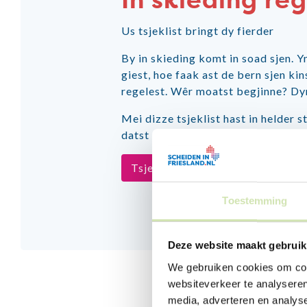
In skieding reg
Us tsjeklist bringt dy fierder
By in skieding komt in soad sjen. 
giest, hoe faak ast de bern sjen ki
regelest. Wêr moatst begjinne? Dyn h
Mei dizze tsjeklist hast in helder s
datst neat ferjitst en krijst wat me
Tsjeklist skieding regelje
Toestemming
Deze website maakt gebruik
We gebruiken cookies om cont
websiteverkeer te analyseren
media, adverteren en analys