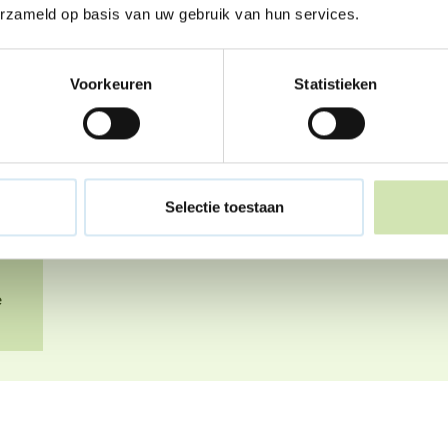
erzameld op basis van uw gebruik van hun services.
Gean dyn âlden úti
Voorkeuren
Statistieken
Do hast heard dat dyn âlden skiede sille. Foar 
feroaring en faak in fertrietlike tiid. Hoe gi
dat? Wy fertelle it dy graach, want do stiest de
Omgean mei in skieding
❞
Selectie toestaan
e