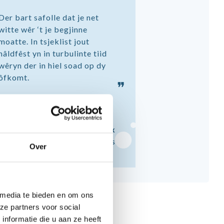
Der bart safolle dat je net
witte wêr ‘t je begjinne
moatte. In tsjeklist jout
hâldfêst yn in turbulinte tiid
wêryn der in hiel soad op dy
ôfkomt.
❞
Alex
Heit fan Cees
Over
 media te bieden en om ons
ze partners voor social
nformatie die u aan ze heeft