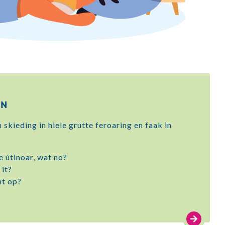
IN
 skieding in hiele grutte feroaring en faak in
 útinoar, wat no?
 it?
ht op?