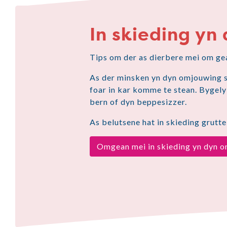
In skieding yn
Tips om der as dierbere mei om ge
As der minsken yn dyn omjouwing sk
foar in kar komme te stean. Bygel
bern of dyn beppesizzer.
As belutsene hat in skieding grutte
Omgean mei in skieding yn dyn 