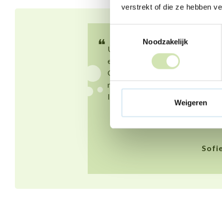
verstrekt of die ze hebben v
Toestemmingsselectie
❝
Noodzakelijk
Us heit en mem geane útinoar
en ik fyn it hiel lestich.
Gelokkich kin ik goed prate
mei myn freondinne. Dat
luchtet op.
Weigeren
Sofi