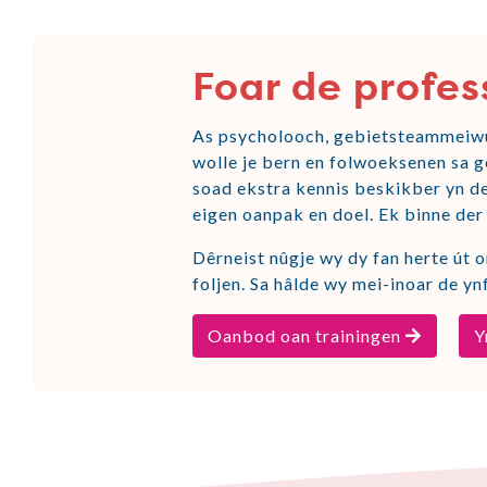
Foar de profes
As psycholooch, gebietsteammeiwur
wolle je bern en folwoeksenen sa go
soad ekstra kennis beskikber yn de
eigen oanpak en doel. Ek binne der 
Dêrneist nûgje wy dy fan herte út 
foljen. Sa hâlde wy mei-inoar de yn
Oanbod oan trainingen
Y