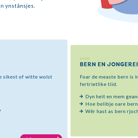
en ynstânsjes.
voor
BERN EN JONGERE
e sikest of witte wolst
Foar de measte bern is in
fertrietlike tiid.
Dyn heit en mem geane
Hoe belibje oare bern
?
Wêr hast as bern rjoc