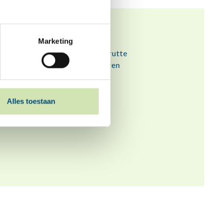
noar?
Marketing
de measte bern is it in hiele grutte
est dêrmei om, en hoe dogge oaren
r net allinnich foar.
Alles toestaan