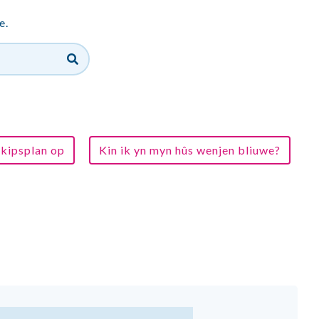
e.
rskipsplan op
Kin ik yn myn hûs wenjen bliuwe?