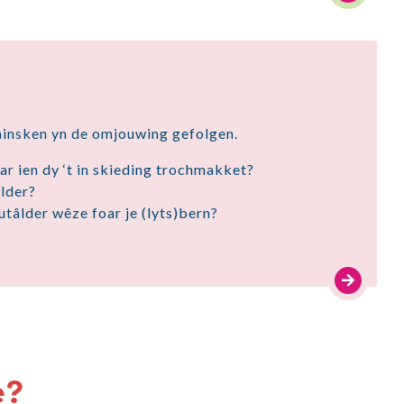
 minsken yn de omjouwing gefolgen.
ar ien dy ‘t in skieding trochmakket?
âlder?
utâlder wêze foar je (lyts)bern?
e?