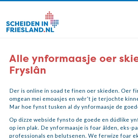
Alle ynformaasje oer ski
Fryslân
Der is online in soad te finen oer skieden. Oer f
omgean mei emoasjes en wêr’t je terjochte kinne
Mar hoe fynst tusken al dy ynformaasje de goed
Op dizze webside fynsto de goede en dúdlike yn
op ien plak. De ynformaasje is foar âlden, eks-pa
professionals en belutsenen. We ferwize foar e