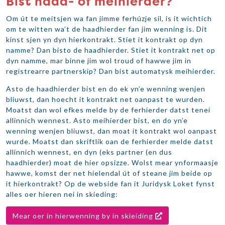
Bist haad- of meihierder?
Om út te meitsjen wa fan jimme ferhúzje sil, is it wichtich
om te witten wa’t de haadhierder fan jim wenning is. Dit
kinst sjen yn dyn hierkontrakt. Stiet it kontrakt op dyn
namme? Dan bisto de haadhierder. Stiet it kontrakt net op
dyn namme, mar binne jim wol troud of hawwe jim in
registrearre partnerskip? Dan bist automatysk meihierder.
Asto de haadhierder bist en do ek yn’e wenning wenjen
bliuwst, dan hoecht it kontrakt net oanpast te wurden.
Moatst dan wol efkes melde by de ferhierder datst tenei
allinnich wennest. Asto meihierder bist, en do yn’e
wenning wenjen bliuwst, dan moat it kontrakt wol oanpast
wurde. Moatst dan skriftlik oan de ferhierder melde datst
allinnich wennest, en dyn (eks partner (en dus
haadhierder) moat de hier opsizze. Wolst mear ynformaasje
hawwe, komst der net hielendal út of steane jim beide op
it hierkontrakt? Op de webside fan it Juridysk Loket fynst
alles oer hieren nei in skieding:
Mear oer in hierwenning by in skieiding