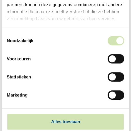
Skriuw dy yn by in
partners kunnen deze gegevens combineren met andere
wenningkorporaasje
informatie die u aan ze heeft verstrekt of die ze hebben
verzameld op basis van uw gebruik van hun services.
Skriuw dy yn by ien fan de wenningkorporaasjes fan
Fryslân. Hjir fynst it aktuele hieroanbod.
Toestemmingsselectie
Noodzakelijk
Voorkeuren
FRIESLAND
WOONFRIESLAND
HUURT
Statistieken
Marketing
ELKIEN
WONEN
NOORDWEST
FRIESLAND
Alles toestaan