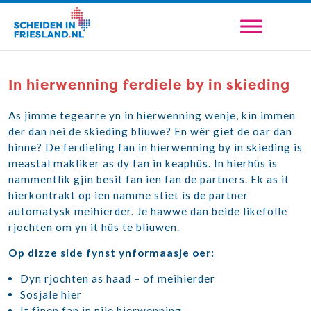
In hierwenning ferdiele by in skieding
As jimme tegearre yn in hierwenning wenje, kin immen
der dan nei de skieding bliuwe? En wêr giet de oar dan
hinne? De ferdieling fan in hierwenning by in skieding is
meastal makliker as dy fan in keaphûs. In hierhûs is
nammentlik gjin besit fan ien fan de partners. Ek as it
hierkontrakt op ien namme stiet is de partner
automatysk meihierder. Je hawwe dan beide likefolle
rjochten om yn it hûs te bliuwen.
Op dizze side fynst ynformaasje oer:
Dyn rjochten as haad – of meihierder
Sosjale hier
It finen fan in nije hierwenning