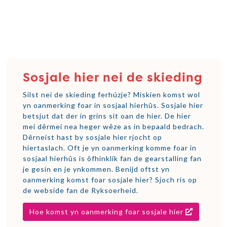
Sosjale hier nei de skieding
Silst nei de skieding ferhúzje? Miskien komst wol
yn oanmerking foar in sosjaal hierhûs. Sosjale hier
betsjut dat der in grins sit oan de hier. De hier
mei dêrmei nea heger wêze as in bepaald bedrach.
Dêrneist hast by sosjale hier rjocht op
hiertaslach. Oft je yn oanmerking komme foar in
sosjaal hierhûs is ôfhinklik fan de gearstalling fan
je gesin en je ynkommen. Benijd oftst yn
oanmerking komst foar sosjale hier? Sjoch ris op
de webside fan de Ryksoerheid.
Hoe komst yn oanmerking foar sosjale hier