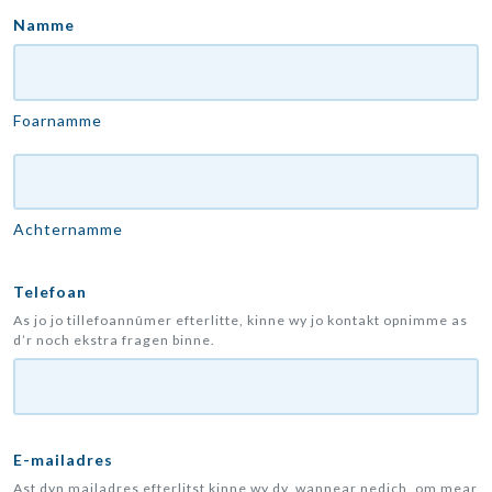
Namme
Foarnamme
Achternamme
Telefoan
As jo ​​​​jo tillefoannûmer efterlitte, kinne wy ​​​​jo kontakt opnimme as
d’r noch ekstra fragen binne.
E-mailadres
Ast dyn mailadres efterlitst kinne wy dy, wannear nedich, om mear