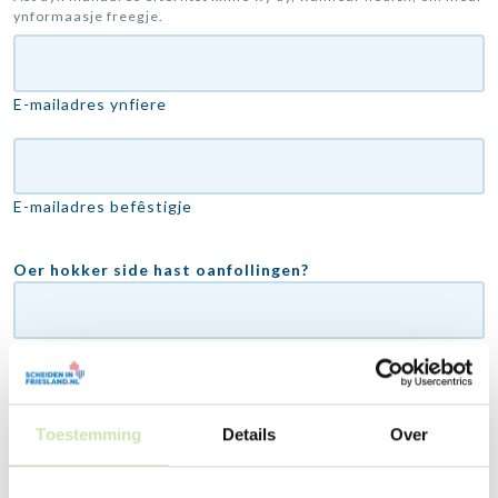
ynformaasje freegje.
E-mailadres ynfiere
E-mailadres befêstigje
Oer hokker side hast oanfollingen?
Omskriuw de ynformaasje en de reden wêrom 't dizze
ynfo op it platfoarm heart te stean.
Toestemming
Details
Over