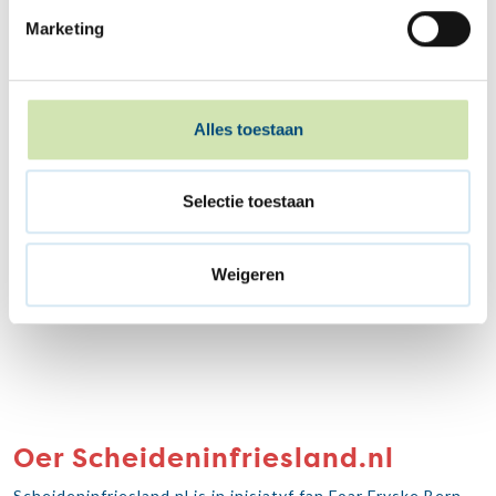
Marketing
Tastimming
Ik gean akkoart mei it privacybelied.
Alles toestaan
Selectie toestaan
Weigeren
Oer Scheideninfriesland.nl
Scheideninfriesland.nl is in inisjatyf fan Foar Fryske Bern,